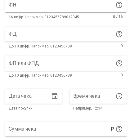
help_outline
ФН
0 / 16
16 цифр. Например, 0123456789012345
help_outline
ФД
0
До 10 цифр. Например, 0123456789
help_outline
ФП или ФПД
0
До 10 цифр. Например, 0123456789
event
access_time
Дата чека
Время чека
Дата покупки
Например, 12:34
help_outline
Сумма чека
₽