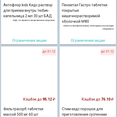
Актофлор kids Кидс раствор
Пензитал Гастро таблетки
для приема внутрь тюбик-
покрытые
капельница 2 мл 30 шт БАД
кишечнорастворимой
БАД. Не является лекарственным средством.
оболочкой №80
Имеются противопоказания, необходима консультация
специалиста
Ограничения акции
Ограничения акции
до 31.12
до 31.12
Кэшбэк до
95.12
₽
Кэшбэк до
76.10
₽
Фильтрасорб таблетки
Стим кидс порошок для
массой 500 мг 60 шт
приготовления суспензии