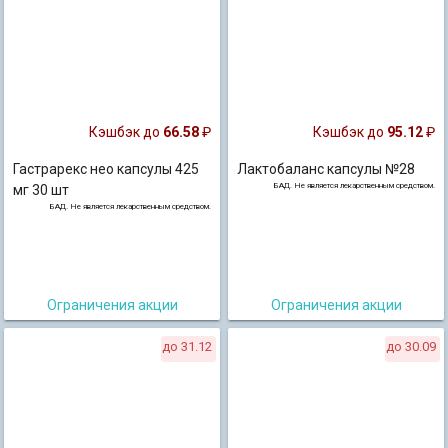
Кэшбэк до
66.58
₽
Кэшбэк до
95.12
₽
Гастрарекс нео капсулы 425
Лактобаланс капсулы №28
БАД. Не является лекарственным средством.
мг 30 шт
БАД. Не является лекарственным средством.
Ограничения акции
Ограничения акции
до 31.12
до 30.09