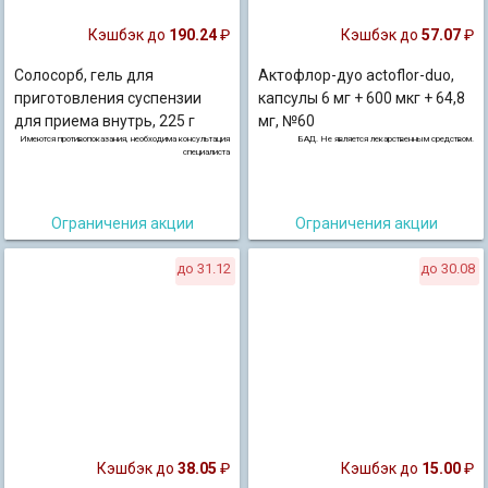
Кэшбэк до
190.24
₽
Кэшбэк до
57.07
₽
Солосорб, гель для
Актофлор-дуо actoflor-duo,
приготовления суспензии
капсулы 6 мг + 600 мкг + 64,8
для приема внутрь, 225 г
мг, №60
Имеются противопоказания, необходима консультация
БАД. Не является лекарственным средством.
специалиста
Ограничения акции
Ограничения акции
до 31.12
до 30.08
Кэшбэк до
38.05
₽
Кэшбэк до
15.00
₽