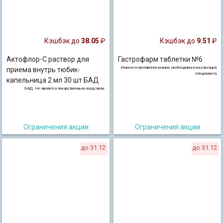
Кэшбэк до
38.05
₽
Кэшбэк до
9.51
₽
Актофлор-С раствор для
Гастрофарм таблетки №6
Имеются противопоказания, необходима консультация
приема внутрь тюбик-
специалиста
капельница 2 мл 30 шт БАД
БАД. Не является лекарственным средством.
Ограничения акции
Ограничения акции
до 31.12
до 31.12