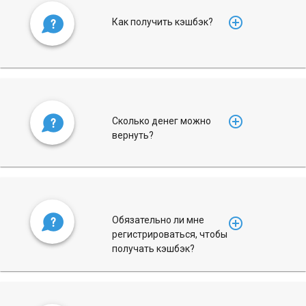
add_circle_outline
Как получить кэшбэк?
add_circle_outline
Сколько денег можно
вернуть?
Обязательно ли мне
add_circle_outline
регистрироваться, чтобы
получать кэшбэк?